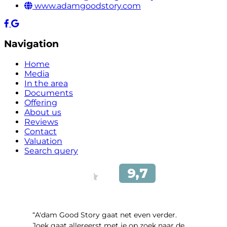
www.adamgoodstory.com
Navigation
Home
Media
In the area
Documents
Offering
About us
Reviews
Contact
Valuation
Search query
“A'dam Good Story gaat net even verder.
Joek gaat allereerst met je op zoek naar de